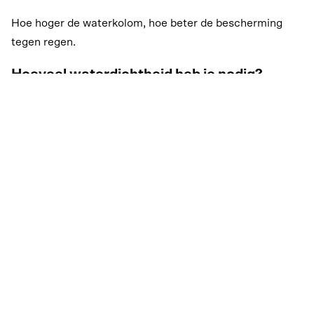
Hoe hoger de waterkolom, hoe beter de bescherming
tegen regen.
Hoeveel waterdichtheid heb je nodig?
Het juiste niveau van waterdichtheid hangt af van hoe en
waar je je regenkleding draagt.
1.000 mm tot 3.000 mm waterkolom is bestand tegen
lichte regen en matige sneeuw
3.000 mm tot 5.000 mm is bestand tegen matige
regen en sneeuw
5.000 mm tot 10.000 mm is geschikt voor langere
ritten of wandelingen in zware regen en natte sneeuw
Meer dan 10.000 mm biedt bescherming bij zware
regen, stortbuien, natte sneeuw en omstandigheden
met hogere druk