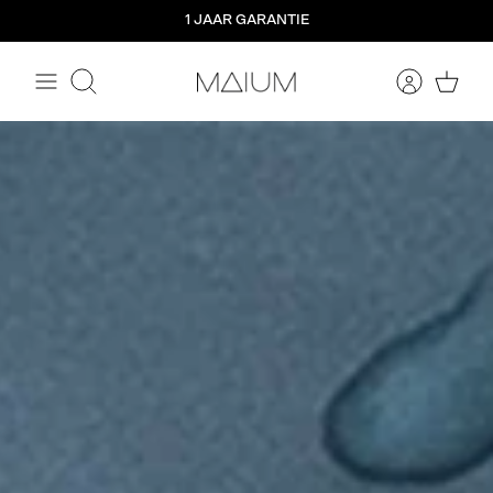
Meteen
1 JAAR GARANTIE
naar
de
content
Zoeken