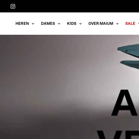
Meteen
naar
de
HEREN
DAMES
KIDS
OVER MAIUM
SALE
content
A