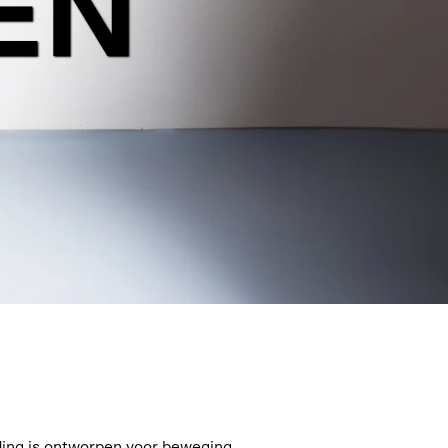
EN
ing is ontworpen voor beweging,