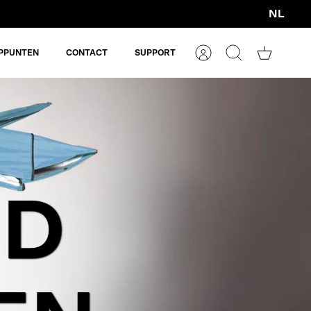
NL
Valuta
PPUNTEN
CONTACT
SUPPORT
Account
Zoeken
Winkelm
ND