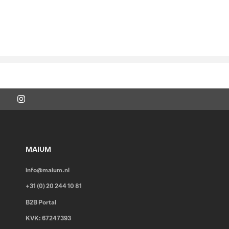
FUNCTIONALITEITEN
LEES MEER
MAIUM
info@maium.nl
+31 (0) 20 244 10 81
B2B Portal
KVK: 67247393