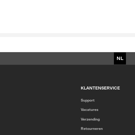
HOW TO USE
LEES MEER
NL
KLANTENSERVICE
Support
Vacatures
Verzending
Retourneren