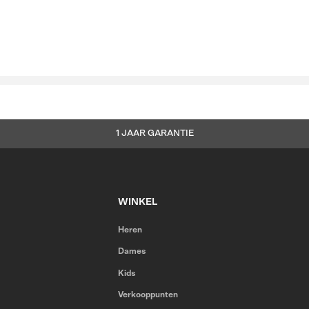
WATERDICHTHEID
LEES MEER
1 JAAR GARANTIE
WINKEL
Heren
Dames
Kids
Verkooppunten