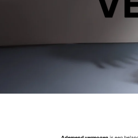
V
Ademend vermogen
is een belan