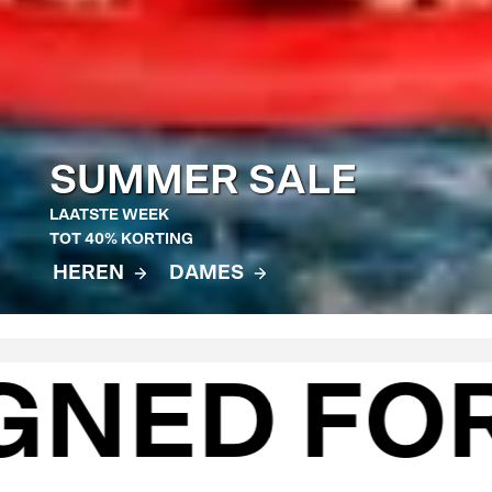
SUMMER SALE
HEREN
DAMES
KIDS
LAATSTE WEEK
TOT 40%
KORTING
BEKIJK ALLE ITEMS
HEREN
DAMES
BEKIJK ALLE ITEMS
BEKIJK ALLE ITEMS
GNED FO