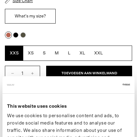
Size Chart
What's my size?
Rustic
Black
Army
Cedar
Green
XXS
XS
S
M
L
XL
XXL
TOEVOEGEN AAN WINKELMAND
BESCHRIJVING
This website uses cookies
De Original Saddle voor dames is een volledig waterdichte
We use cookies to personalise content and ads, to
MAIUM jas, die stijl, functie en ethiek combineert. Dankzij de
provide social media features and to analyse our
kenmerkende MAIUM ritsen verandert de jas eenvoudig in een
poncho voor op de fiets of scooter. De A-lijn vorm en ceintuur in
traffic. We also share information about your use of
de taille geven de jas een stijlvolle pasvorm. Gemaakt van 66