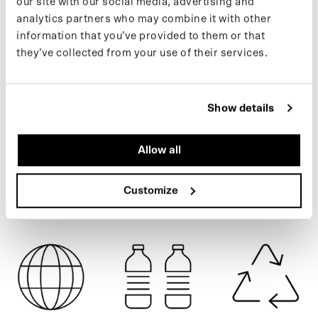
our site with our social media, advertising and
gerecyclede PET flessen.
analytics partners who may combine it with other
information that you’ve provided to them or that
Meer informatie over onze producten vind je op onze support
they’ve collected from your use of their services.
pagina. Wil je op de hoogte blijven van nieuwe drops en het
laatste nieuws, volg ons dan op Instagram of schrijf je in voor onze
RUSTIC CEDAR
nieuwsbrief.
Show details
SPECIFICATIES
Allow all
VERZENDING
Customize