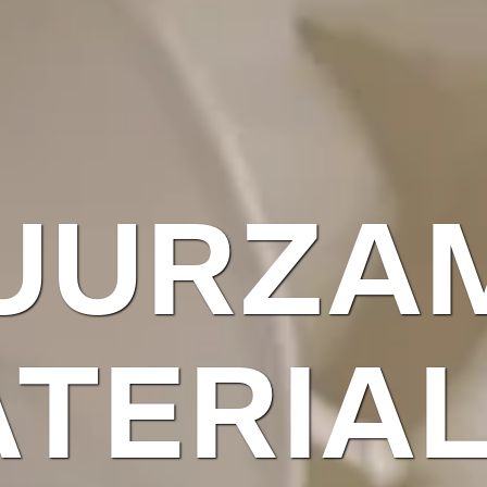
UURZA
TERIA