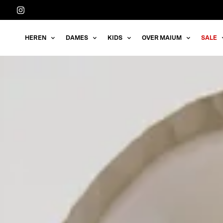
Meteen
naar
de
HEREN
DAMES
KIDS
OVER MAIUM
SALE
content