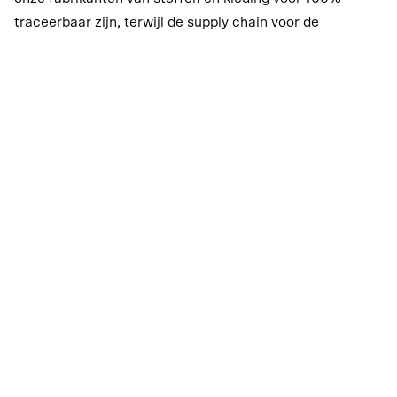
traceerbaar zijn, terwijl de supply chain voor de
verwerking en productie van grondstoffen voor 60%
traceerbaar is. Ons doel is om dit tegen eind 2027 te
verhogen naar 100% traceerbaarheid tot en met Tier 4.
BRON: WWW.RETHINKREBELS.COM