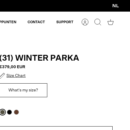
NL
Valuta
PPUNTEN
CONTACT
SUPPORT
Account
Zoeken
Winkelm
(31) WINTER PARKA
€379,00 EUR
Size Chart
What's my size?
Army
Black
Macassar
Green
Brown