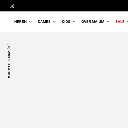
Meteen
naar
de
HEREN
DAMES
KIDS
OVER MAIUM
SALE
content
(31) WINTER PARKA