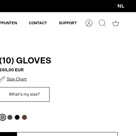
NL
Valuta
PPUNTEN
CONTACT
SUPPORT
Account
Zoeken
Winkelm
(10) GLOVES
€65,00 EUR
Size Chart
What's my size?
Stone
Army
Black
Macassar
Grey
Green
Brown