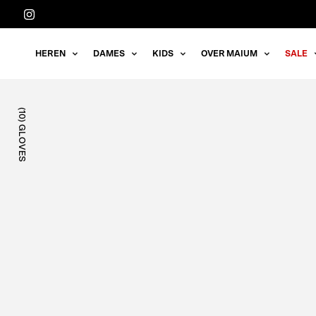
Meteen
naar
de
HEREN
DAMES
KIDS
OVER MAIUM
SALE
content
(10) GLOVES