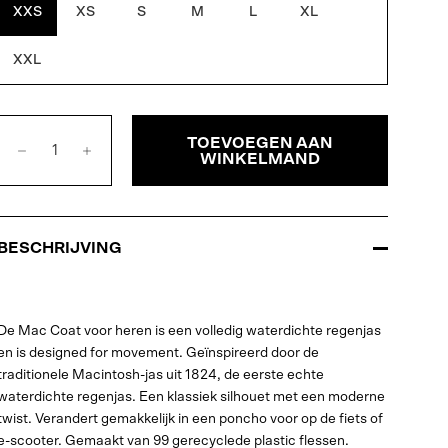
XXS
XS
S
M
L
XL
XXL
TOEVOEGEN AAN
WINKELMAND
BESCHRIJVING
De Mac Coat voor heren is een volledig waterdichte regenjas
en is designed for movement. Geïnspireerd door de
traditionele Macintosh-jas uit 1824, de eerste echte
waterdichte regenjas. Een klassiek silhouet met een moderne
twist. Verandert gemakkelijk in een poncho voor op de fiets of
e-scooter. Gemaakt van 99 gerecyclede plastic flessen.