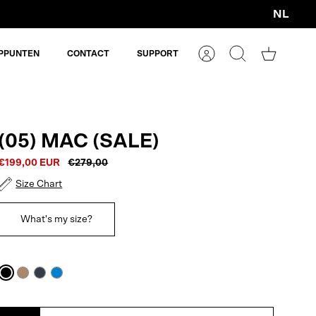
NL
Valuta
PPUNTEN
CONTACT
SUPPORT
Account
Zoeken
Winkelm
(05) MAC (SALE)
€199,00 EUR
€279,00
Size Chart
What's my size?
Black
Cartouche
Navy
Denim
Blue