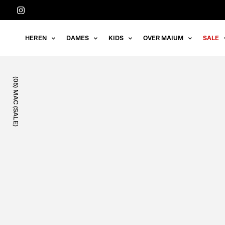
Meteen
naar
de
HEREN
DAMES
KIDS
OVER MAIUM
SALE
content
(05) MAC (SALE)