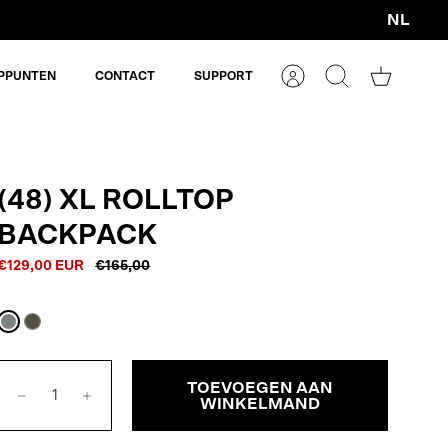
NL
Valuta
PPUNTEN
CONTACT
SUPPORT
Account
Zoeken
Winkelm
(48) XL ROLLTOP
BACKPACK
€129,00 EUR
€165,00
Stone
Army
Grey
Green
TOEVOEGEN AAN
WINKELMAND