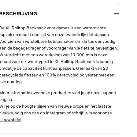
BESCHRIJVING
De XL Rolltop Backpack voor dames is een waterdichte
rugzak en maakt deel uit van onze tweede lijn fietstassen.
Voorzien van verstelbare fietstashaken om de tas eenvoudig
aan de bagagedrager of voordrager van je fiets te bevestigen.
Waterdicht met een waterkolom van 10.000 mm is deze
ideaal voor elk weertype. De XL Rolltop Backpack is handig
omdat je de capaciteit kunt aanpassen. Gemaakt van 20
gerecyclede flessen en 100% gerecycled polyester met een
pvc coating.
Meer informatie over onze producten vind je op onze support
pagina.
Wil je op de hoogte blijven van nieuwe drops en het laatste
nieuws, volg ons dan op
Instagram
of schrijf je in voor onze
nieuwsbrief
.