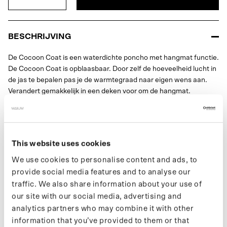
BESCHRIJVING
De Cocoon Coat is een waterdichte poncho met hangmat functie.
De Cocoon Coat is opblaasbaar. Door zelf de hoeveelheid lucht in
de jas te bepalen pas je de warmtegraad naar eigen wens aan.
Verandert gemakkelijk in een deken voor om de hangmat.
Daarnaast kan je door de elastieken in de kraag aan te trekken de
poncho veranderen in een picknickkleed. Gemaakt van 66
gerecyclede PET-flessen. De Cocoon coat maakt deel uit van de
LENOVO Tab Wear Collectie.
This website uses cookies
De Cocoon coat maakt deel uit van de
LENOVO Tab Wear
We use cookies to personalise content and ads, to
Collectie.
provide social media features and to analyse our
traffic. We also share information about your use of
Meer informatie over onze producten vind je op onze support
our site with our social media, advertising and
pagina. Wil je op de hoogte blijven van nieuwe drops en het
analytics partners who may combine it with other
laatste nieuws, volg ons dan op Instagram of meld je aan voor
information that you’ve provided to them or that
onze nieuwsbrief.