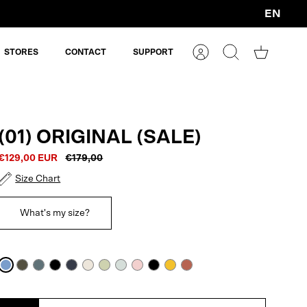
EN
Currency
STORES
CONTACT
SUPPORT
Account
Search
Shopping
cart
(01) ORIGINAL (SALE)
€129,00 EUR
€179,00
Size Chart
What's my size?
Persian
Army
Blue
Black
Navy
Off
Artichoke
Blue
Burned
Black
Amber
Rustic
Blue
Green
Grey
Blue
White
Aqua
Pink
Reflective
Sun
Cedar
Reflective