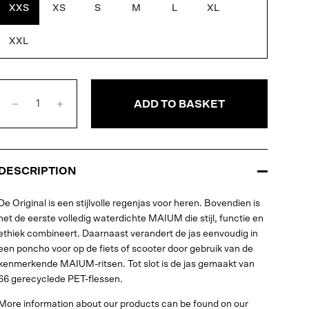
XXS
XS
S
M
L
XL
XXL
ADD TO BASKET
DESCRIPTION
De Original is een stijlvolle regenjas voor heren. Bovendien is
het de eerste volledig waterdichte MAIUM die stijl, functie en
ethiek combineert. Daarnaast verandert de jas eenvoudig in
een poncho voor op de fiets of scooter door gebruik van de
kenmerkende MAIUM-ritsen. Tot slot is de jas gemaakt van
66 gerecyclede PET-flessen.
More information about our products can be found on our