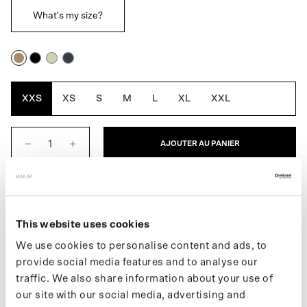
What's my size?
Cartouche
Noir
Artichaut
Bleu
marine
XXS
XS
S
M
L
XL
XXL
AJOUTER AU PANIER
DESCRIPTION
This website uses cookies
Le trench-coat pour homme est un imperméable entièrement
étanche, conçu pour le mouvement. Sa silhouette oversize
We use cookies to personalise content and ads, to
traditionnelle rappelle le premier modèle lancé en 1901. Il se
provide social media features and to analyse our
transforme facilement en poncho pour faire du vélo ou du scooter
traffic. We also share information about your use of
électrique. Fabriqué à partir de 111 bouteilles en plastique
our site with our social media, advertising and
recyclées.