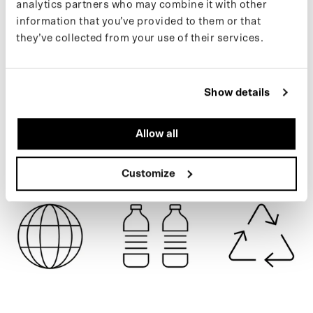
analytics partners who may combine it with other
Si vous souhaitez rester informé des nouvelles sorties et des
information that you’ve provided to them or that
dernières actualités, suivez-nous sur
Instagram
ou inscrivez-vous
they’ve collected from your use of their services.
à notre
newsletter
.
CARTOUCHE
Show details
SPÉCIFICATIONS
Allow all
EXPÉDITION
Customize