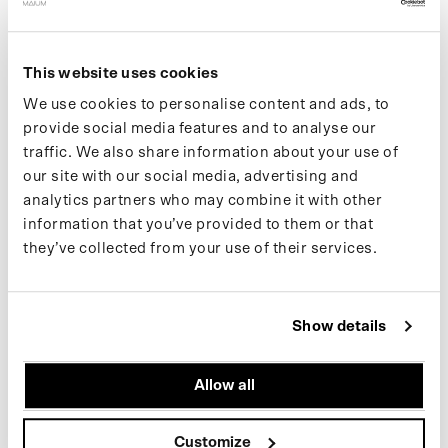
données de compte sur un serveur sécurisé, afin qu'ils n'aient
pas à saisir à nouveau ces informations lors d'un prochain achat
This website uses cookies
COMBIEN DE TEMPS CONSERVONS-NOUS LES DONNÉES
À CARACTÈRE PERSONNEL ?
We use cookies to personalise content and ads, to
provide social media features and to analyse our
– Les données à caractère personnel sont conservées pendant
traffic. We also share information about your use of
la durée nécessaire à la fourniture du service demandé par
our site with our social media, advertising and
l'utilisateur et pendant la période autorisée par la loi
analytics partners who may combine it with other
– L'utilisateur peut à tout moment demander la suppression ou la
information that you’ve provided to them or that
rectification des données à caractère personnel
they’ve collected from your use of their services.
COMMENT PROTÉGEONS-NOUS LES DONNÉES À
CARACTÈRE PERSONNEL ?
– Toutes les données à caractère personnel sont collectées,
Show details
stockées et protégées en toute sécurité chez Maium
– Nous mettons en œuvre toutes les mesures techniques et
Allow all
organisationnelles raisonnables pour sécuriser et protéger les
données à caractère personnel
– Toutes les informations sensibles (numéros de carte de crédit
Customize