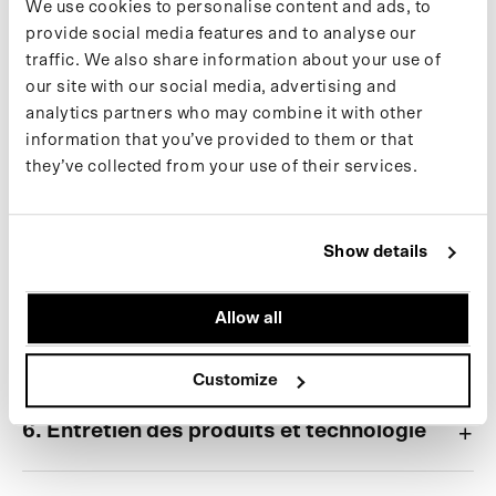
We use cookies to personalise content and ads, to
provide social media features and to analyse our
1. Contacter le service d'assistance MAIUM
traffic. We also share information about your use of
our site with our social media, advertising and
analytics partners who may combine it with other
2. Paiement et livraison
information that you’ve provided to them or that
they’ve collected from your use of their services.
3. Retours et échanges
Show details
4. Stock et tailles
Allow all
5. Garantie et réparations
Customize
6. Entretien des produits et technologie