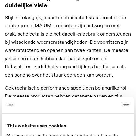
duidelijke visie
Stijl is belangrijk, maar functionaliteit staat nooit op de
achtergrond. MAIUM-producten zijn ontworpen met
praktische details die het dagelijks gebruik ondersteunen
bij wisselende weersomstandigheden. De voorritsen zijn
waterafstotend en openen aan twee kanten. De meeste
jassen en coats hebben daarnaast zijritsen en
fietssplitten, zodat het voorpand tijdens het fietsen als
een poncho over het stuur gedragen kan worden.
Ook technische performance speelt een belangrijke rol.
De meeste producten hebben getapete naden en zijn
volledig waterdicht met een waterkolom van 10.000 mm.
Ook is er aandacht voor ademend vermogen, al verschilt
dit per model. Jassen met een PU-coating hebben
This website uses cookies
ventilatieopeningen onder de armen, omdat de coating
We use cookies to personalise content and ads, to