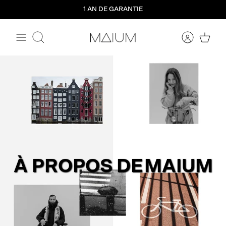
Aller
1 AN DE GARANTIE
directement
au
contenu
Rechercher
À PROPOS DE
MAIUM