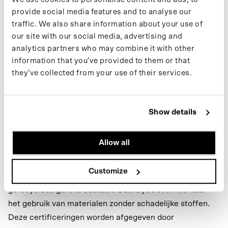
zelf niet ademend is.
provide social media features and to analyse our
Het resultaat is outerwear die gemaakt is voor echt weer
traffic. We also share information about your use of
our site with our social media, advertising and
en tegelijk draagbaar, praktisch en makkelijk te
analytics partners who may combine it with other
combineren is in het dagelijks leven. Voor meer
information that you’ve provided to them or that
technische details over waterdichtheid, ademend
they’ve collected from your use of their services.
vermogen en productspecifieke eigenschappen, ga naar
de
.
Functionalities-pagina
Show details
Een bewustere benadering van
regenkleding
Allow all
Onze regenjassen worden grotendeels gemaakt van
post-consumer gerecycled plastic. We werken met
Customize
gecertificeerde stoffen die aantonen dat ze uit
gerecyclede garens bestaan. Daarbij streven we naar
het gebruik van materialen zonder schadelijke stoffen.
Deze certificeringen worden afgegeven door