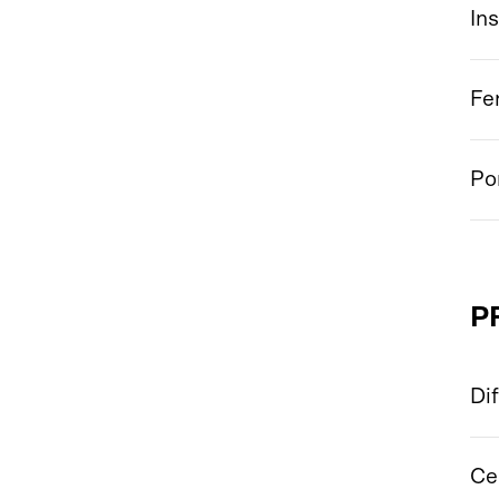
In
Fe
Po
P
Di
Cer