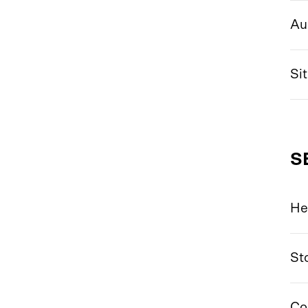
Au
Si
S
He
St
Co