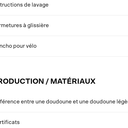
structions de lavage
rmetures à glissière
ncho pour vélo
RODUCTION / MATÉRIAUX
fférence entre une doudoune et une doudoune légè
tificats