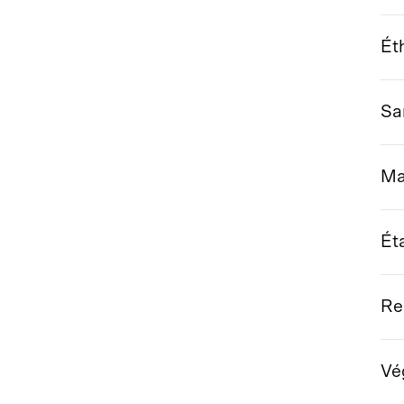
Ét
Sa
Ma
Ét
Re
Vé