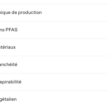
hique de production
ns PFAS
tériaux
anchéité
spirabilité
gétalien