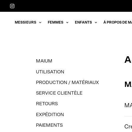
Aller
directement
au
MESSIEURS
FEMMES
ENFANTS
À PROPOS DE M
contenu
A
MAIUM
UTILISATION
PRODUCTION / MATÉRIAUX
M
SERVICE CLIENTÈLE
RETOURS
MA
EXPÉDITION
PAIEMENTS
Cr