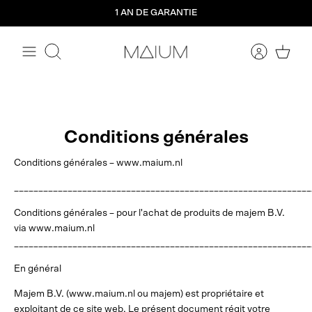
Aller
1 AN DE GARANTIE
directement
au
contenu
Rechercher
Conditions générales
Conditions générales – www.maium.nl
_____________________________________________________________
Conditions générales – pour l'achat de produits de majem B.V.
via www.maium.nl
_____________________________________________________________
En général
Majem B.V. (www.maium.nl ou majem) est propriétaire et
exploitant de ce site web. Le présent document régit votre