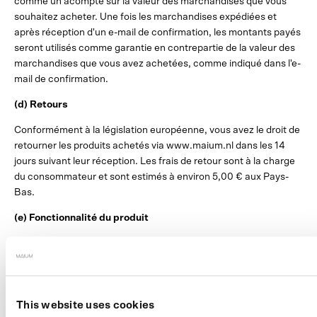
comme un acompte sur la valeur des marchandises que vous
souhaitez acheter. Une fois les marchandises expédiées et
après réception d'un e-mail de confirmation, les montants payés
seront utilisés comme garantie en contrepartie de la valeur des
marchandises que vous avez achetées, comme indiqué dans l'e-
mail de confirmation.
(d) Retours
Conformément à la législation européenne, vous avez le droit de
retourner les produits achetés via www.maium.nl dans les 14
jours suivant leur réception. Les frais de retour sont à la charge
du consommateur et sont estimés à environ 5,00 € aux Pays-
Bas.
(e) Fonctionnalité du produit
Www.maium.nl ne prétend en aucun cas que les produits
commandés sur www.maium.nl vous protègent entièrement de
la pluie. www.maium.nl fabrique des imperméables
spécialement conçus pour vous protéger de la pluie lorsque vous
This website uses cookies
faites du vélo, mais ceux-ci ne peuvent pas offrir une protection