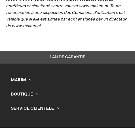
antérieurs et simultanés entre vous et www.maium.nl. Toute
renonciation à une disposition des Conditions d'utilisation n'est
valable que si elle est signée par écrit et signée par un directeur
de www.maium.nl.
1 AN DE GARANTIE
MAIUM
info@maium.nl
BOUTIQUE
+31 (0) 20 244 10 81
Messieurs
Portail B2B
SERVICE CLIENTÈLE
Femmes
Assistance
Chambre de commerce : 67247393
Enfants
Offres d'emploi
Points de vente