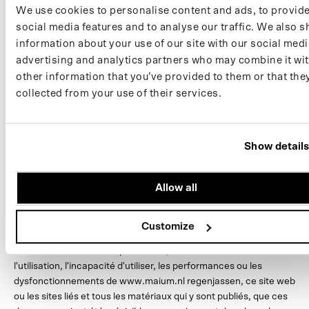
à 100 % contre l'humidité.
We use cookies to personalise content and ads, to provid
social media features and to analyse our traffic. We also s
Clause de non-responsabilité
information about your use of our site with our social medi
Le contenu présenté sur ce site web est fourni sans garantie,
advertising and analytics partners who may combine it wi
condition ou assurance quant à son exactitude. Sauf mention
other information that you’ve provided to them or that the
contraire expresse, dans la mesure où la loi le permet,
collected from your use of their services.
www.maium.nl et ses fournisseurs, fournisseurs de contenu et
annonceurs excluent expressément par la présente toutes les
conditions, garanties et autres conditions qui pourraient
autrement être implicites en vertu de la loi, la loi sur les
Show detail
habitudes ou la loi sur les biens propres, et ne sont pas
responsables des dommages, y compris, mais sans s'y limiter,
Allow all
les dommages directs, indirects, spéciaux, consécutifs, punitifs
ou accessoires, ou les dommages pour perte d'utilisation, de
profits, de données ou d'autres actifs incorporels, les dommages
Customize
à la bonne volonté ou à la réputation , ou les coûts d'achat de
biens et services de remplacement, résultant de ou liés à
l'utilisation, l'incapacité d'utiliser, les performances ou les
dysfonctionnements de www.maium.nl regenjassen, ce site web
ou les sites liés et tous les matériaux qui y sont publiés, que ces