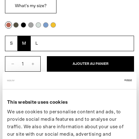
What's my size?
Cèdre
Vert
Noir
Argent
Bleu
Bleu
Amber
rustique
armée
Aqua
persan
Sun
S
M
L
AJOUTER AU PANIER
DESCRIPTION
Le poncho pour hommes est un imperméable entièrement
This website uses cookies
étanche. Une couche imperméable supplémentaire toujours à
We use cookies to personalise content and ads, to
portée de main. Cet imperméable se plie facilement dans la
provide social media features and to analyse our
pochette intégrée. Se transforme facilement en un poncho
traffic. We also share information about your use of
encore plus grand pour une utilisation à vélo ou en scooter
our site with our social media, advertising and
électrique.