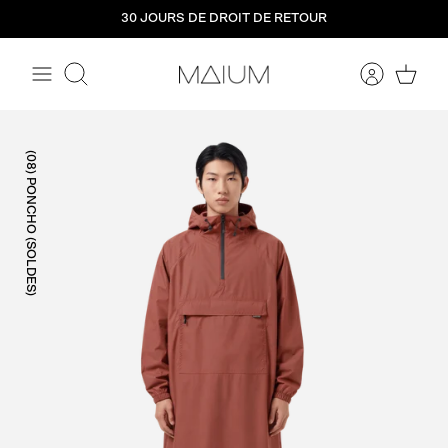
Aller
30 JOURS DE DROIT DE RETOUR
directement
au
contenu
Rechercher
(08) PONCHO (SOLDES)