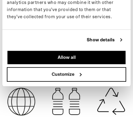
analytics partners who may combine it with other
Si vous souhaitez rester informé des nouvelles sorties et des
information that you’ve provided to them or that
dernières actualités, suivez-nous sur
Instagram
ou inscrivez-vous
they’ve collected from your use of their services.
à notre
newsletter
.
RUSTIC CEDAR
Show details
SPÉCIFICATIONS
Allow all
EXPÉDITION
Customize