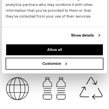
Vous trouverez plus d'informations sur nos produits sur notre
analytics partners who may combine it with other
page d'assistance
.
information that you’ve provided to them or that
Si vous souhaitez rester informé des nouveaux produits et des
they’ve collected from your use of their services.
dernières actualités, suivez-nous sur
Instagram
ou inscrivez-vous
à notre
newsletter
.
AMBER SUN
Show details
SPÉCIFICATIONS
Allow all
EXPÉDITION
Customize