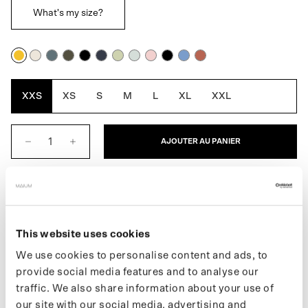
What's my size?
Amber
Blanc
Bleu
Vert
Noir
Bleu
Artichaut
Bleu
Rose
Noir
Bleu
Cèdre
Sun
cassé
gris
armée
marine
Aqua
brûlé
réfléchissant
persan
rustique
réfléchissant
XXS
XS
S
M
L
XL
XXL
AJOUTER AU PANIER
DESCRIPTION
L'Original est un élégant imperméable pour femmes. Le premier
This website uses cookies
MAIUM entièrement imperméable, qui allie style, fonctionnalité et
éthique. Se transforme facilement en poncho pour le vélo ou le
We use cookies to personalise content and ads, to
scooter grâce aux fermetures éclair caractéristiques de MAIUM.
provide social media features and to analyse our
Fabriqué à partir de 66 bouteilles en PET recyclées.
traffic. We also share information about your use of
our site with our social media, advertising and