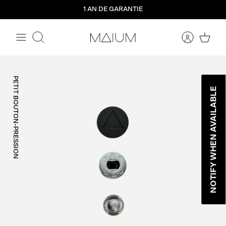
Aller
1 AN DE GARANTIE
directement
au
contenu
Rechercher
PETIT BOUTON-PRESSION
NOTIFY WHEN AVAILABLE