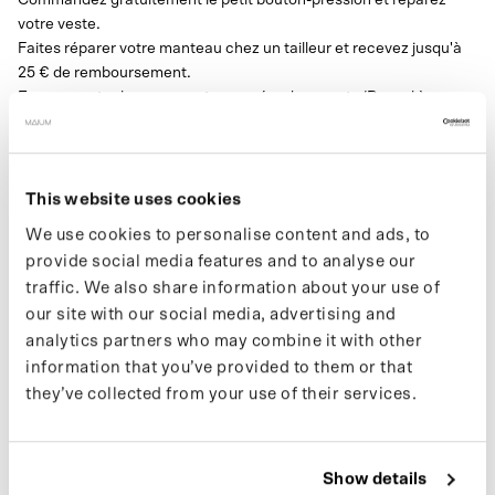
votre veste.
Faites réparer votre manteau chez un tailleur et recevez jusqu'à
25 € de remboursement.
Envoyez votre bon avec votre numéro de compte/Paypal à
support@maium.nl.
Taille du nœud : 18 mm
This website uses cookies
Ce bouton est utilisé pour presque tous les manteaux.
Seuls les manteaux Mac et Trench nécessitent un
gros bouton-
We use cookies to personalise content and ads, to
pression
.
provide social media features and to analyse our
traffic. We also share information about your use of
our site with our social media, advertising and
SPÉCIFICATIONS
analytics partners who may combine it with other
information that you’ve provided to them or that
they’ve collected from your use of their services.
EXPÉDITION
COULEUR
Show details