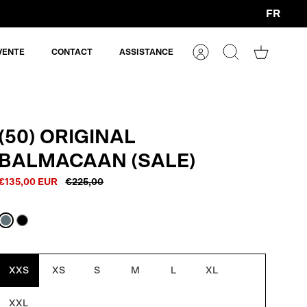
FR
Devise
VENTE
CONTACT
ASSISTANCE
Compte
Rechercher
Panier
(50) ORIGINAL
BALMACAAN (SALE)
€135,00 EUR
€225,00
Bleu
Noir
gris
XXS
XS
S
M
L
XL
XXL