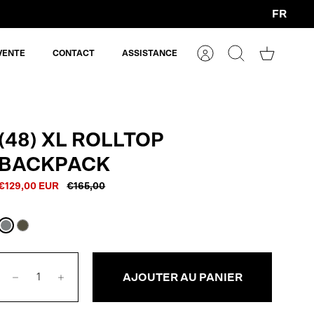
FR
Devise
VENTE
CONTACT
ASSISTANCE
Compte
Rechercher
Panier
(48) XL ROLLTOP
BACKPACK
€129,00 EUR
€165,00
Gris
Vert
pierre
armée
AJOUTER AU PANIER