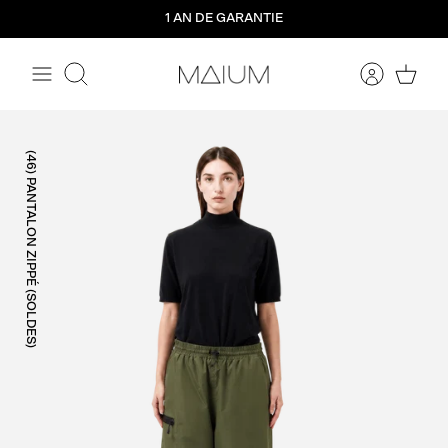
Aller
1 AN DE GARANTIE
directement
au
contenu
Rechercher
(46) PANTALON ZIPPÉ (SOLDES)