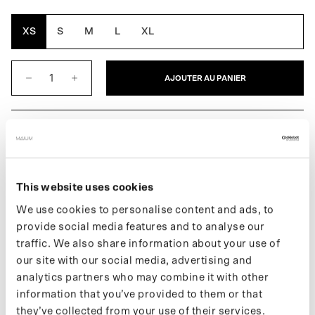
armée
cassé
XS
S
M
L
XL
AJOUTER AU PANIER
DESCRIPTION
Le Zip Pants pour femmes est un pantalon imperméable fabriqué
à partir de 33 bouteilles en plastique recyclées. Il est doté de deux
This website uses cookies
poches pratiques à fermeture éclair. Le soleil va-t-il briller ? Alors
transformez facilement votre pantalon de pluie en short.
We use cookies to personalise content and ads, to
provide social media features and to analyse our
Vous trouverez plus d'informations sur nos produits sur notre
traffic. We also share information about your use of
page d'assistance
. Si vous souhaitez rester informé des nouveaux
our site with our social media, advertising and
drops et des dernières actualités, suivez-nous sur
Instagram
ou
analytics partners who may combine it with other
inscrivez-vous à notre
newsletter
.
information that you’ve provided to them or that
they’ve collected from your use of their services.