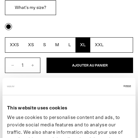
What's my size?
Noir
XXS
XS
S
M
L
XL
XXL
AJOUTER AU PANIER
DESCRIPTION
This website uses cookies
L'anorak pour femmes est une veste coupe-vent imperméable. Il
We use cookies to personalise content and ads, to
peut être replié dans sa poche avant pour être facilement
provide social media features and to analyse our
transporté. Cet anorak offre une meilleure respirabilité grâce à
traffic. We also share information about your use of
l'utilisation d'un tissu Pongee associé à un laminage TPU.