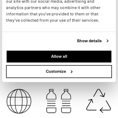
our site with our social media, advertising and
Fabriqué à partir de 55 bouteilles en PET recyclées.
analytics partners who may combine it with other
Vous trouverez plus d'informations sur nos produits sur notre
page
information that you’ve provided to them or that
d'assistance
. Si vous souhaitez rester informé des nouveaux
they’ve collected from your use of their services.
drops et des dernières actualités, suivez-nous sur
Instagram
ou
BLACK
inscrivez-vous à notre
newsletter
.
Show details
SPÉCIFICATIONS
Allow all
EXPÉDITION
Customize