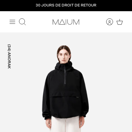
Aller
30 JOURS DE DROIT DE RETOUR
directement
au
contenu
Rechercher
(34) ANORAK