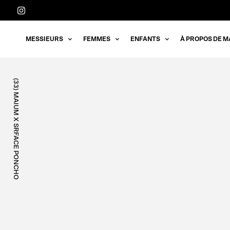
Aller
directement
au
MESSIEURS
FEMMES
ENFANTS
À PROPOS DE M
contenu
(33) MAIUM X SRFACE PONCHO