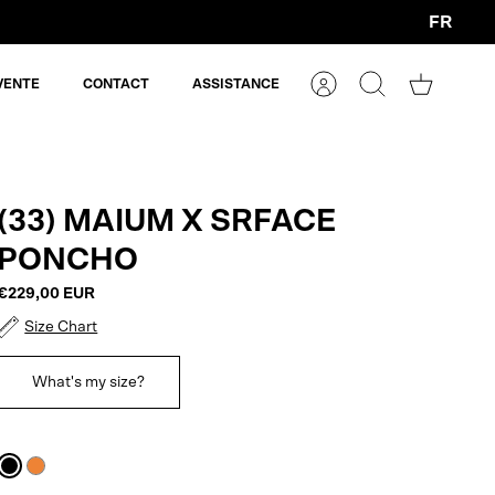
FR
Devise
VENTE
CONTACT
ASSISTANCE
Compte
Rechercher
Panier
(33) MAIUM X SRFACE
PONCHO
€229,00 EUR
Size Chart
What's my size?
Noir
Coucher
de