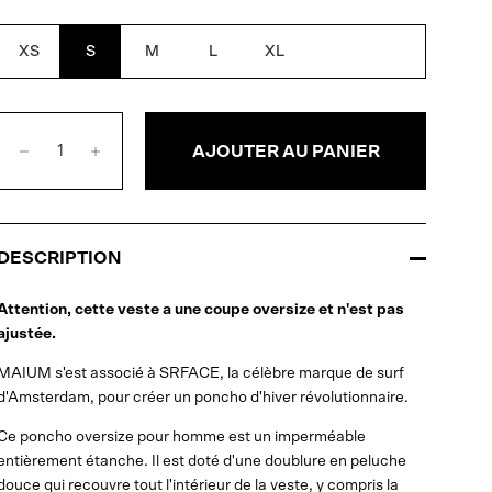
soleil
orange
XS
S
M
L
XL
AJOUTER AU PANIER
DESCRIPTION
Attention, cette veste a une coupe oversize et n'est pas
ajustée.
MAIUM s'est associé à SRFACE, la célèbre marque de surf
d'Amsterdam, pour créer un poncho d'hiver révolutionnaire.
Ce poncho oversize pour homme est un imperméable
entièrement étanche. Il est doté d'une doublure en peluche
douce qui recouvre tout l'intérieur de la veste, y compris la