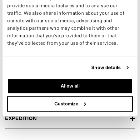
provide social media features and to analyse our
traffic. We also share information about your use of
Lorsque le tissu entre en contact avec l'eau, le motif ou le texte
our site with our social media, advertising and
sous-jacent apparaît. Cet imperméable se replie facilement dans
analytics partners who may combine it with other
sa pochette intégrée. Il se transforme facilement en un poncho
information that you’ve provided to them or that
encore plus grand, idéal pour le vélo ou la trottinette électrique.
they’ve collected from your use of their services.
Fabriqué à partir de 77 bouteilles en PET recyclées.
BLUE BLOSSOM
Si tu souhaites rester informé des nouvelles collections et des
Show details
dernières actualités, suis-nous sur
Instagram
ou inscris-toi à
notre
newsletter
.
Allow all
SPÉCIFICATIONS
Customize
EXPÉDITION