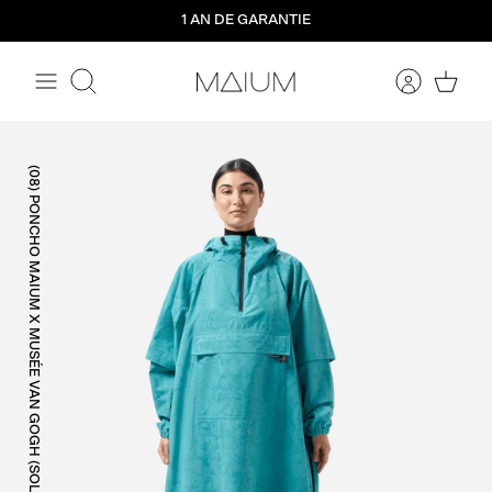
Aller
1 AN DE GARANTIE
directement
au
contenu
Rechercher
(08) PONCHO MAIUM X MUSÉE VAN GOGH (SOLDES)