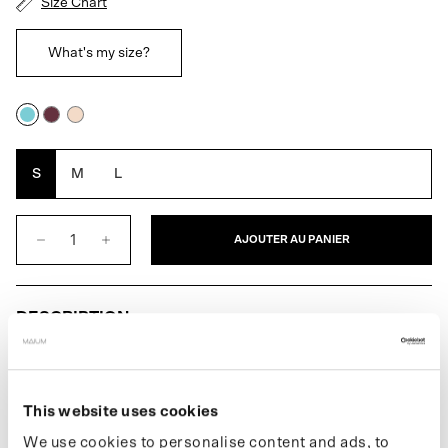
Size Chart
What's my size?
Fleur
Bourgogne
Rose
bleue
S
M
L
AJOUTER AU PANIER
DESCRIPTION
Le poncho Maium x Van Gogh Museum pour femmes est un
This website uses cookies
imperméable unique et entièrement étanche. Une couche
imperméable supplémentaire toujours à portée de main.
We use cookies to personalise content and ads, to