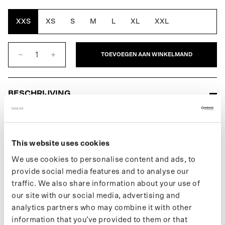
Brown
Oak
XXS
XS
S
M
L
XL
XXL
TOEVOEGEN AAN WINKELMAND
BESCHRIJVING
De Mac Coat voor heren is een volledig waterdichte regenjas en is
designed for movement. Geïnspireerd door de traditionele
Macintosh-jas uit 1824, de eerste echte waterdichte regenjas.
This website uses cookies
Een klassiek silhouet met een moderne twist. Verandert
gemakkelijk in een poncho voor op de fiets of e-scooter. Gemaakt
We use cookies to personalise content and ads, to
van 99 gerecyclede plastic flessen.
provide social media features and to analyse our
traffic. We also share information about your use of
Meer informatie over onze producten vind je op onze
support
our site with our social media, advertising and
pagina
. Wil je op de hoogte blijven van nieuwe drops en het
analytics partners who may combine it with other
laatste nieuws, volg ons dan op
Instagram
of schrijf je in voor
information that you’ve provided to them or that
onze
nieuwsbrief
.