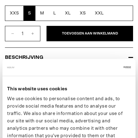
Yellow
Brown
XXS
S
M
L
XL
XS
XXL
TOEVOEGEN AAN WINKELMAND
BESCHRIJVING
De Original voor heren is de eerste volledig waterdichte MAIUM,
die stijl, functie en ethiek combineert. Verandert eenvoudig in een
poncho voor op de fiets of scooter door gebruik van de
This website uses cookies
kenmerkende MAIUM ritsen. Gemaakt van 66 gerecyclede PET
flessen.
We use cookies to personalise content and ads, to
provide social media features and to analyse our
Meer informatie over onze producten vind je op onze
support
traffic. We also share information about your use of
pagina
.
our site with our social media, advertising and
Wil je op de hoogte blijven van nieuwe drops en het laatste
analytics partners who may combine it with other
nieuws, volg ons dan op
Instagram
of schrijf je in voor
information that you’ve provided to them or that