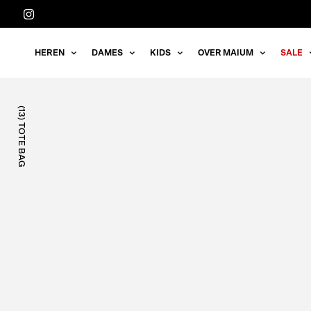
Meteen
naar
de
HEREN
DAMES
KIDS
OVER MAIUM
SALE
content
(13) TOTE BAG