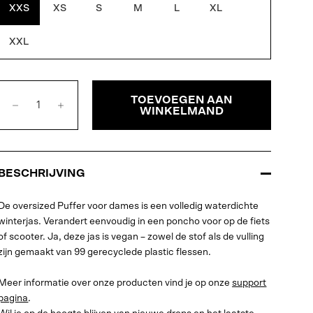
XXS
XS
S
M
L
XL
XXL
TOEVOEGEN AAN
WINKELMAND
BESCHRIJVING
De oversized Puffer voor dames is een volledig waterdichte
winterjas. Verandert eenvoudig in een poncho voor op de fiets
of scooter. Ja, deze jas is vegan – zowel de stof als de vulling
zijn gemaakt van 99 gerecyclede plastic flessen.
Meer informatie over onze producten vind je op onze
support
pagina
.