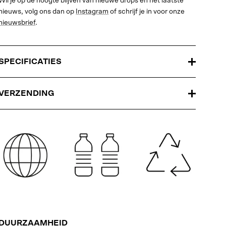
Wil je op de hoogte blijven van nieuwe drops en het laatste
nieuws, volg ons dan op
Instagram
of schrijf je in voor onze
nieuwsbrief
.
SPECIFICATIES
VERZENDING
DUURZAAMHEID