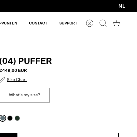
NL
Valuta
PPUNTEN
CONTACT
SUPPORT
Account
Zoeken
Winkelm
(04) PUFFER
€449,00 EUR
Size Chart
What's my size?
Dark
Black
Dark
Blue
Oak
Grey