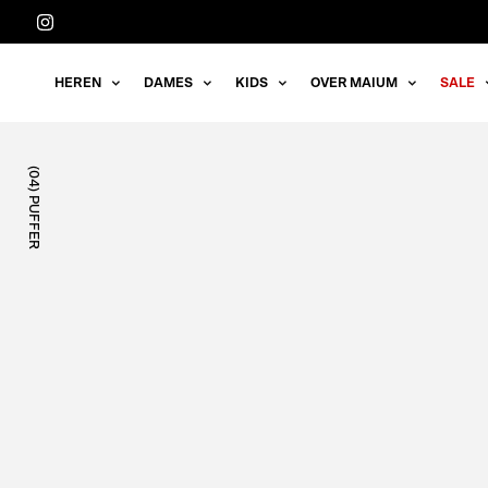
Meteen
naar
de
HEREN
DAMES
KIDS
OVER MAIUM
SALE
content
(04) PUFFER