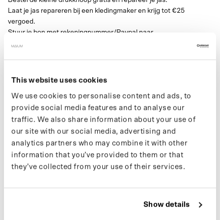
Laat je jas repareren bij een kledingmaker en krijg tot €25
vergoed.
Stuur je bon met rekeningnummer/Paypal naar
support@maium.nl.
Grootte knoop: 18mm
Deze knoop wordt voor bijna alle jassen gebruikt.
This website uses cookies
Alleen voor de Mac en Trench jassen heb je de
grote drukknoop
We use cookies to personalise content and ads, to
nodig.
provide social media features and to analyse our
traffic. We also share information about your use of
our site with our social media, advertising and
SPECIFICATIES
analytics partners who may combine it with other
information that you’ve provided to them or that
they’ve collected from your use of their services.
VERZENDING
COLOR
Show details