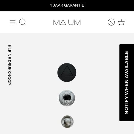
Meteen
1 JAAR GARANTIE
naar
de
content
Zoeken
KLEINE DRUKKNOOP
NOTIFY WHEN AVAILABLE