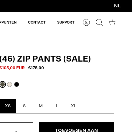
NL
Valuta
PPUNTEN
CONTACT
SUPPORT
Account
Zoeken
Winkelm
(46) ZIP PANTS (SALE)
€105,00 EUR
€175,00
Army
Off
Black
Green
White
XS
S
M
L
XL
TOEVOEGEN AAN