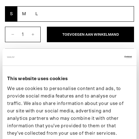
Orange
S
M
L
TOEVOEGEN AAN WINKELMAND
BESCHRIJVING
De Cap voor dames is een waterdichte pet. Met een waterkolom
van 10.000 mm, ideaal voor elk weertype. Aan de Cap zit ook een
This website uses cookies
trekkoord waarmee je de pet strakker kan aantrekken. Gemaakt
We use cookies to personalise content and ads, to
van 7 gerecyclede flessen.
provide social media features and to analyse our
traffic. We also share information about your use of
Wil je op de hoogte blijven van nieuwe drops en het laatste
our site with our social media, advertising and
nieuws, volg ons dan op
Instagram
of schrijf je in voor
analytics partners who may combine it with other
onze
nieuwsbrief
.
information that you’ve provided to them or that
they’ve collected from your use of their services.