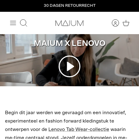
Meteen
30 DAGEN RETOURRECHT
naar
de
content
Zoeken
MAIUM X LENOVO
Begin dit jaar werden we gevraagd om een innovatief,
experimenteel en fashion forward kledingstuk te
ontwerpen voor de
Lenovo Tab Wear-collectie
waarin
me-time centraal stond. Jezelf onderdompelen in me-