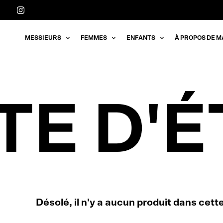
Aller
directement
au
MESSIEURS
FEMMES
ENFANTS
À PROPOS DE M
contenu
TE D'
Désolé, il n'y a aucun produit dans cette