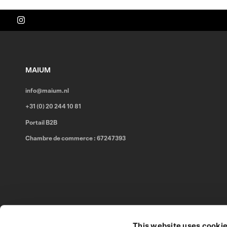
MAIUM
info@maium.nl
+31 (0) 20 244 10 81
Portail B2B
Chambre de commerce : 67247393
This website uses cooki