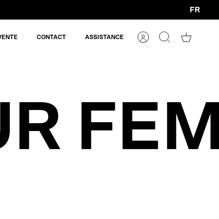
FR
Devise
VENTE
CONTACT
ASSISTANCE
Compte
Rechercher
Panier
UR FE