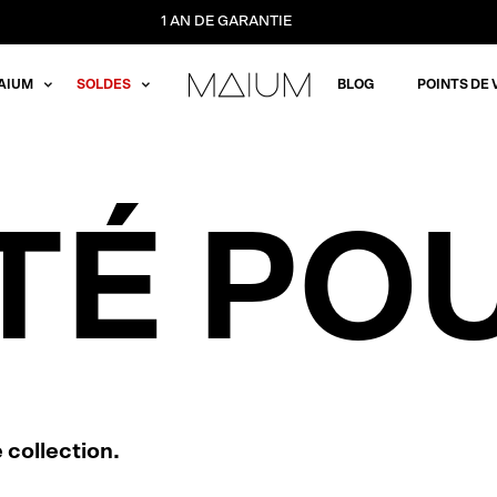
1 AN DE GARANTIE
AIUM
SOLDES
BLOG
POINTS DE 
ÉTÉ PO
 collection.