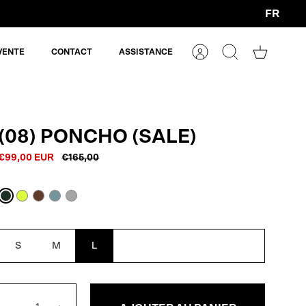
FR
Devise
VENTE
CONTACT
ASSISTANCE
Compte
Rechercher
Panier
(08) PONCHO (SALE)
€99,00 EUR
€165,00
Chêne
Jaune
Brun
Bleu
Réflexe
foncé
fluo
Macassar
gris
réfléchissant
S
M
L