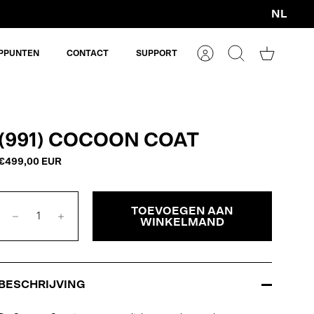
NL
Valuta
PPUNTEN
CONTACT
SUPPORT
Account
Zoeken
Winkelm
(991) COCOON COAT
€499,00 EUR
TOEVOEGEN AAN
WINKELMAND
BESCHRIJVING