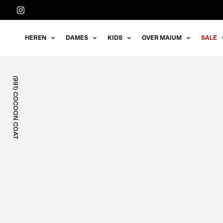
Meteen
naar
de
HEREN
DAMES
KIDS
OVER MAIUM
SALE
content
(991) COCOON COAT