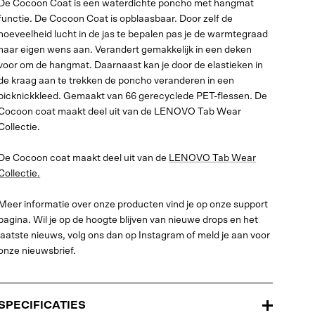
De Cocoon Coat is een waterdichte poncho met hangmat
functie. De Cocoon Coat is opblaasbaar. Door zelf de
hoeveelheid lucht in de jas te bepalen pas je de warmtegraad
naar eigen wens aan. Verandert gemakkelijk in een deken
voor om de hangmat. Daarnaast kan je door de elastieken in
de kraag aan te trekken de poncho veranderen in een
picknickkleed. Gemaakt van 66 gerecyclede PET-flessen. De
Cocoon coat maakt deel uit van de LENOVO Tab Wear
Collectie.
De Cocoon coat maakt deel uit van de
LENOVO Tab Wear
Collectie.
Meer informatie over onze producten vind je op onze support
pagina. Wil je op de hoogte blijven van nieuwe drops en het
laatste nieuws, volg ons dan op Instagram of meld je aan voor
onze nieuwsbrief.
SPECIFICATIES