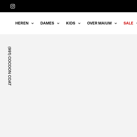
Meteen
naar
de
HEREN
DAMES
KIDS
OVER MAIUM
SALE
content
(991) COCOON COAT