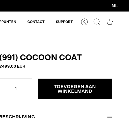
NL
Valuta
PPUNTEN
CONTACT
SUPPORT
Account
Zoeken
Winkelm
(991) COCOON COAT
€499,00 EUR
TOEVOEGEN AAN
WINKELMAND
BESCHRIJVING