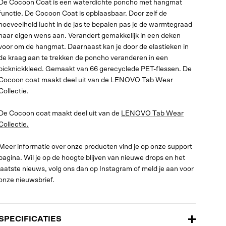
De Cocoon Coat is een waterdichte poncho met hangmat
functie. De Cocoon Coat is opblaasbaar. Door zelf de
hoeveelheid lucht in de jas te bepalen pas je de warmtegraad
naar eigen wens aan. Verandert gemakkelijk in een deken
voor om de hangmat. Daarnaast kan je door de elastieken in
de kraag aan te trekken de poncho veranderen in een
picknickkleed. Gemaakt van 66 gerecyclede PET-flessen. De
Cocoon coat maakt deel uit van de LENOVO Tab Wear
Collectie.
De Cocoon coat maakt deel uit van de
LENOVO Tab Wear
Collectie.
Meer informatie over onze producten vind je op onze support
pagina. Wil je op de hoogte blijven van nieuwe drops en het
laatste nieuws, volg ons dan op Instagram of meld je aan voor
onze nieuwsbrief.
SPECIFICATIES