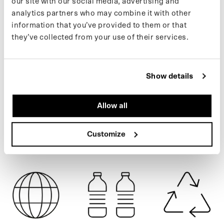
our site with our social media, advertising and
flessen.
analytics partners who may combine it with other
information that you’ve provided to them or that
Meer informatie over onze producten vind je op onze support
they’ve collected from your use of their services.
pagina. Wil je op de hoogte blijven van nieuwe drops en het
laatste nieuws, volg ons dan op Instagram of schrijf je in voor onze
ARMY GREEN
nieuwsbrief.
Show details
SPECIFICATIES
Allow all
VERZENDING
Customize