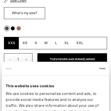
Size Chart
What's my size?
Army
Black
Rustic
Green
Cedar
XXS
XS
S
M
L
XL
XXL
TOEVOEGEN AAN WINKELMAND
BESCHRIJVING
This website uses cookies
De Original Saddle voor heren is een volledig waterdichte MAIUM,
We use cookies to personalise content and ads, to
die stijl, functie en ethiek combineert. Dankzij de kenmerkende
provide social media features and to analyse our
MAIUM ritsen verandert de jas eenvoudig in een poncho voor op
de fiets of scooter. De A-lijn vorm en ceintuur in de taille geven de
traffic. We also share information about your use of
jas een stijlvolle pasvorm. Gemaakt van 66 gerecyclede PET