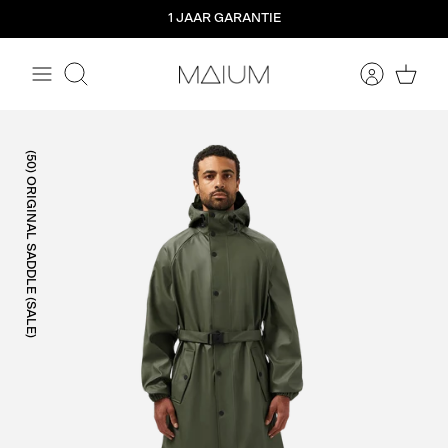
Meteen
1 JAAR GARANTIE
naar
de
content
Zoeken
(50) ORIGINAL SADDLE (SALE)