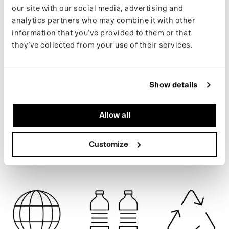
our site with our social media, advertising and
of scooter door gebruik van de kenmerkende MAIUM ritsen.
analytics partners who may combine it with other
Gemaakt van 55 gerecyclede PET flessen.
information that you’ve provided to them or that
Meer informatie over onze producten vind je op onze
support
they’ve collected from your use of their services.
pagina
. Wil je op de hoogte blijven van nieuwe drops en het
ARMY GREEN
laatste nieuws, volg ons dan op
Instagram
of schrijf je in voor
onze
nieuwsbrief
.
Show details
Allow all
SPECIFICATIES
Customize
VERZENDING