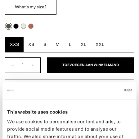
What's my size?
Army
Black
Off
Rustic
Green
White
Cedar
XXS
XS
S
M
L
XL
XXL
TOEVOEGEN AAN WINKELMAND
BESCHRIJVING
This website uses cookies
We use cookies to personalise content and ads, to
De Original Short voor heren is de korte versie van MAIUM's
provide social media features and to analyse our
eerste volledig waterdichte regenjas die stijl, functie en ethiek
traffic. We also share information about your use of
combineert. Verandert eenvoudig in een poncho voor op de fiets