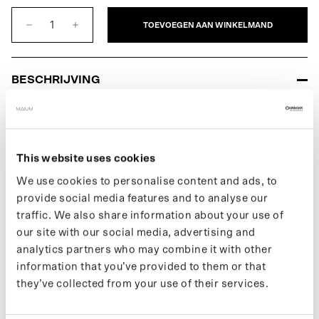
Green
Pattern
TOEVOEGEN AAN WINKELMAND
BESCHRIJVING
De XS Messenger Bag voor dames is een waterdichte, kleine
cross body bag perfect voor je essentials on the go. Met een
waterkolom van 10.000 mm, ideaal voor elk weertype. Gemaakt
van 20 gerecyclede flessen en 100% gerecycled polyester met
This website uses cookies
een pvc coating.
We use cookies to personalise content and ads, to
provide social media features and to analyse our
Wil je op de hoogte blijven van nieuwe drops en het laatste
nieuws, volg ons dan op
Instagram
of schrijf je in voor onze
traffic. We also share information about your use of
nieuwsbrief
.
our site with our social media, advertising and
analytics partners who may combine it with other
information that you’ve provided to them or that
they’ve collected from your use of their services.
SPECIFICATIES