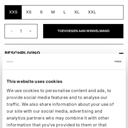
Oak
Brown
XXS
XS
S
M
L
XL
XXL
TOEVOEGEN AAN WINKELMAND
BESCHRIJVING
De Mac Coat voor dames is een volledig waterdichte regenjas en
is designed for movement. Geïnspireerd door de traditionele
Macintosh-jas uit 1824, de eerste echte waterdichte regenjas.
This website uses cookies
Een klassiek silhouet met een moderne twist. Verandert
gemakkelijk in een poncho voor op de fiets of e-scooter. Gemaakt
We use cookies to personalise content and ads, to
van 99 gerecyclede plastic flessen.
provide social media features and to analyse our
traffic. We also share information about your use of
Meer informatie over onze producten vind je op onze
support
our site with our social media, advertising and
pagina
. Wil je op de hoogte blijven van nieuwe drops en het
analytics partners who may combine it with other
laatste nieuws, volg ons dan op
Instagram
of schrijf je in voor onze
information that you’ve provided to them or that
nieuwsbrief
.