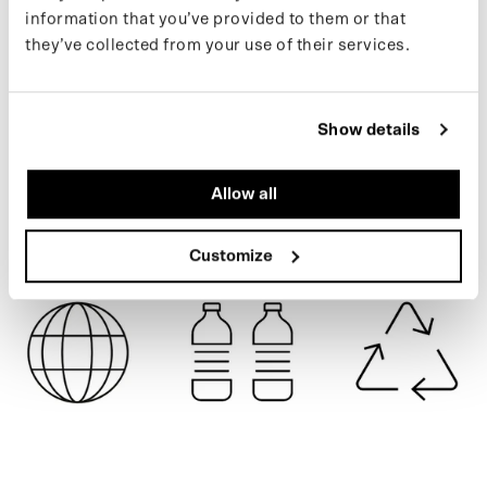
Wil je op de hoogte blijven van nieuwe drops en het laatste
information that you’ve provided to them or that
nieuws, volg ons dan op Instagram of schrijf je in voor onze
they’ve collected from your use of their services.
nieuwsbrief.
OFF-WHITE
Show details
SPECIFICATIES
Allow all
VERZENDING
Customize