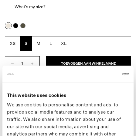
What's my size?
Off-
Black
Army
White
Green
XS
S
M
L
XL
TOEVOEGEN AAN WINKELMAND
BESCHRIJVING
This website uses cookies
De Teddy Cardigan voor heren is een fleece jack dat ontworpen is
We use cookies to personalise content and ads, to
als extra onderlaag. Het perfecte item om te combineren met een
provide social media features and to analyse our
waterdichte regenjas. Transformeert eenvoudig in een
traffic. We also share information about your use of
bodywarmer door de afritsbare mouwen. Gemaakt van 66
gerecyclede PET-flessen.
our site with our social media, advertising and
analytics partners who may combine it with other