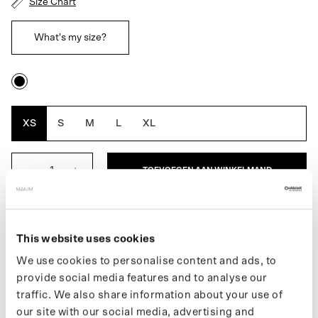
Size Chart
What's my size?
Black
XS
S
M
L
XL
TOEVOEGEN AAN WINKELMAND
BESCHRIJVING
This website uses cookies
De Fleece Cardigan voor heren is een fleece vest dat ontworpen
We use cookies to personalise content and ads, to
is als ideale extra onderlaag. Perfect om te dragen onder een van
provide social media features and to analyse our
onze waterdichte regenjassen. Voorzien van een handige
traffic. We also share information about your use of
borstzak voor je essentials. De Fleece Cardigan is gemaakt van
our site with our social media, advertising and
44 gerecyclede PET-flessen.