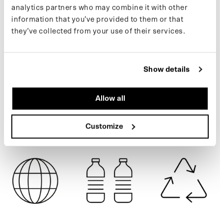
analytics partners who may combine it with other
Meer informatie over onze producten vind je op onze support
information that you’ve provided to them or that
pagina. Wil je op de hoogte blijven van nieuwe drops en het
they’ve collected from your use of their services.
laatste nieuws, volg ons dan op Instagram of meld je aan voor
BLACK
onze nieuwsbrief.
Show details
SPECIFICATIES
Allow all
VERZENDING
Customize