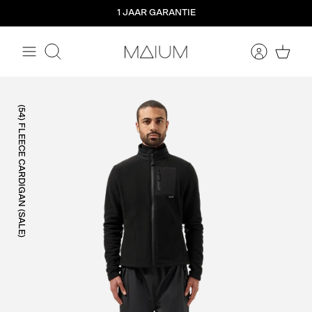
Meteen
1 JAAR GARANTIE
naar
de
content
Zoeken
(54) FLEECE CARDIGAN (SALE)