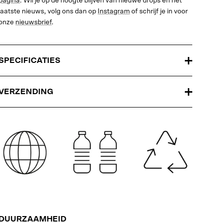
pagina
. Wil je op de hoogte blijven van nieuwe drops en het
laatste nieuws, volg ons dan op
Instagram
of schrijf je in voor
onze
nieuwsbrief
.
SPECIFICATIES
VERZENDING
DUURZAAMHEID