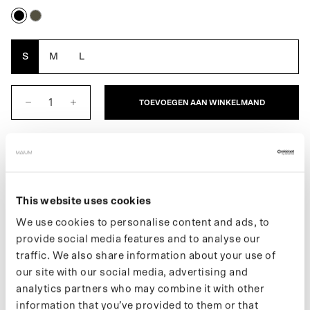
Black
Army
Green
S
M
L
TOEVOEGEN AAN WINKELMAND
BESCHRIJVING
Volledig waterdichte wanten voor dames. Elastische polsbandjes
voorkomen dat je ze kwijtraakt op je fiets. Als het minder koud is
This website uses cookies
kan de bovenzijde worden omgevouwen en vastgezet worden
We use cookies to personalise content and ads, to
met een magneet. Dit bied meer bewegingsvrijheid en een goede
provide social media features and to analyse our
grip. Gemaakt van 11 gerecyclede PET-flessen.
traffic. We also share information about your use of
Meer informatie over onze producten vind je op onze support
our site with our social media, advertising and
pagina. Wil je op de hoogte blijven van nieuwe drops en het
analytics partners who may combine it with other
laatste nieuws, volg ons dan op Instagram of meld je aan voor
information that you’ve provided to them or that