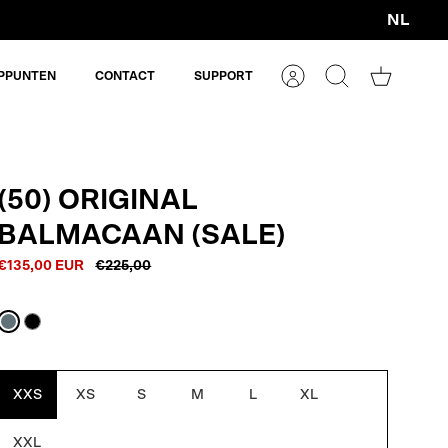
NL
Valuta
PPUNTEN
CONTACT
SUPPORT
Account
Zoeken
Winkelm
(50) ORIGINAL
BALMACAAN (SALE)
€135,00 EUR
€225,00
Blue
Black
Grey
XXS
XS
S
M
L
XL
XXL