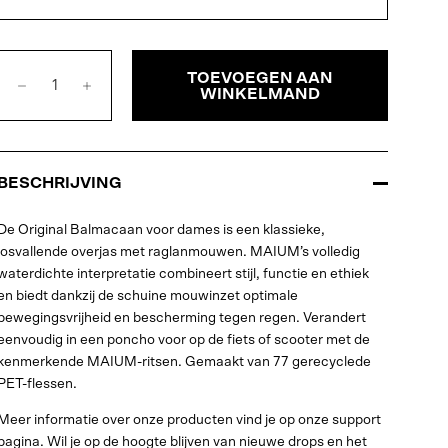
TOEVOEGEN AAN
WINKELMAND
BESCHRIJVING
De Original Balmacaan voor dames is een klassieke,
losvallende overjas met raglanmouwen. MAIUM’s volledig
waterdichte interpretatie combineert stijl, functie en ethiek
en biedt dankzij de schuine mouwinzet optimale
bewegingsvrijheid en bescherming tegen regen. Verandert
eenvoudig in een poncho voor op de fiets of scooter met de
kenmerkende MAIUM-ritsen. Gemaakt van 77 gerecyclede
PET-flessen.
Meer informatie over onze producten vind je op onze support
pagina. Wil je op de hoogte blijven van nieuwe drops en het