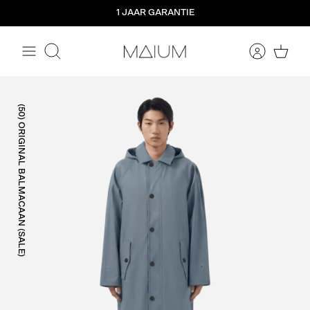
Meteen
1 JAAR GARANTIE
naar
de
content
Zoeken
(50) ORIGINAL BALMACAAN (SALE)