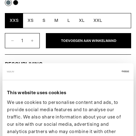
Blue
Black
Grey
XXS
XS
S
M
L
XL
XXL
TOEVOEGEN AAN WINKELMAND
BESCHRIJVING
De Original Balmacaan voor heren is een klassieke, losvallende
overjas met raglanmouwen. MAIUM’s volledig waterdichte
interpretatie combineert stijl, functie en ethiek en biedt dankzij de
This website uses cookies
schuine mouwinzet optimale bewegingsvrijheid en bescherming
We use cookies to personalise content and ads, to
tegen regen. Verandert eenvoudig in een poncho voor op de fiets
provide social media features and to analyse our
of scooter met de kenmerkende MAIUM-ritsen. Gemaakt van 77
traffic. We also share information about your use of
gerecyclede PET-flessen.
our site with our social media, advertising and
Meer informatie over onze producten vind je op onze support
analytics partners who may combine it with other
pagina. Wil je op de hoogte blijven van nieuwe drops en het