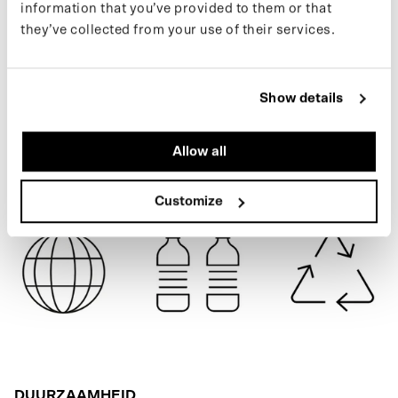
information that you’ve provided to them or that
laatste nieuws, volg ons dan op Instagram of meld je aan voor
they’ve collected from your use of their services.
onze nieuwsbrief.
BLUE GREY
Show details
SPECIFICATIES
Allow all
VERZENDING
Customize
DUURZAAMHEID