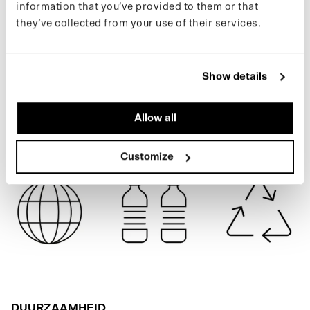
information that you’ve provided to them or that
laatste nieuws, volg ons dan op Instagram of meld je aan voor
they’ve collected from your use of their services.
onze nieuwsbrief.
BLUE GREY
Show details
SPECIFICATIES
Allow all
VERZENDING
Customize
DUURZAAMHEID