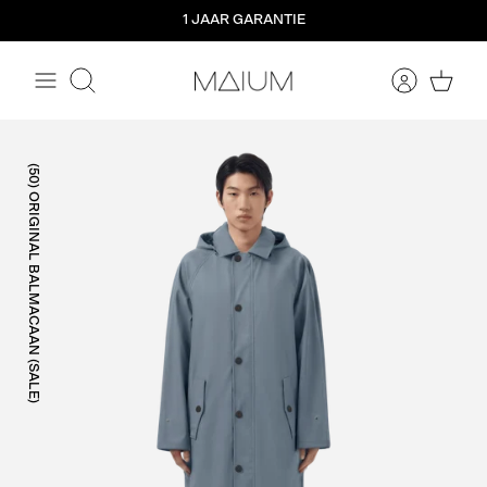
Meteen
1 JAAR GARANTIE
naar
de
content
Zoeken
(50) ORIGINAL BALMACAAN (SALE)