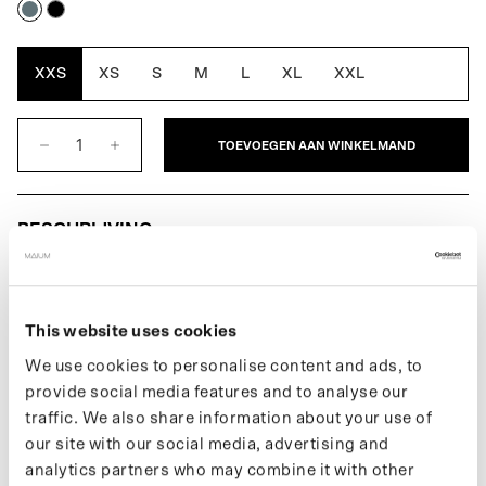
Blue
Black
Grey
XXS
XS
S
M
L
XL
XXL
TOEVOEGEN AAN WINKELMAND
BESCHRIJVING
De Original Balmacaan voor heren is een klassieke, losvallende
overjas met raglanmouwen. MAIUM’s volledig waterdichte
interpretatie combineert stijl, functie en ethiek en biedt dankzij de
This website uses cookies
schuine mouwinzet optimale bewegingsvrijheid en bescherming
We use cookies to personalise content and ads, to
tegen regen. Verandert eenvoudig in een poncho voor op de fiets
provide social media features and to analyse our
of scooter met de kenmerkende MAIUM-ritsen. Gemaakt van 77
traffic. We also share information about your use of
gerecyclede PET-flessen.
our site with our social media, advertising and
Meer informatie over onze producten vind je op onze support
analytics partners who may combine it with other
pagina. Wil je op de hoogte blijven van nieuwe drops en het